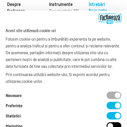
Despre
Instrumente
Întrebări
frecvente
facturare
Documentație API
Preţuri
e-Factura
Despre noi
abonamente
e-Factura Furnizori
Noutăți
Acest site utilizează cookie-uri
Exemple de facturi
e-Factura B2C
Apariții media
Model factură
Folosim cookie-uri pentru a îmbunătăți experiența ta pe website,
API e-Factura
Manual de
pentru a analiza traficul și pentru a oferi conținut și reclame relevante.
e-Transport
facturare
De asemenea, partajăm informații despre utilizarea site-ului cu
Integrare Stripe
Legislaţie facturi
partenerii noștri de analiză și publicitate, care le pot combina cu alte
Integrare
Facturare online
date furnizate de tine sau colectate prin intermediul serviciilor lor.
SmartFintech
blog.factureaza.ro
Integrare PrestaShop
Prin continuarea utilizării website-ului, îți exprimi acordul pentru
Integrare mobilPay
utilizarea cookie-urilor.
Ai nevoie de
Necesare
ajutor?
L-V: 09:00 - 17:00
Preferinţe
0368 409 233
office@factureaza.ro
Statistici
Marketing