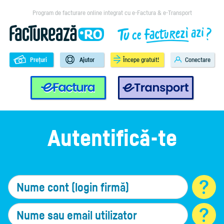
Program de facturare online integrat cu e-Factura & e-Transport
Prețuri
Ajutor
Începe gratuit!
Conectare
e-Factura
e-Transport
Autentifică-te