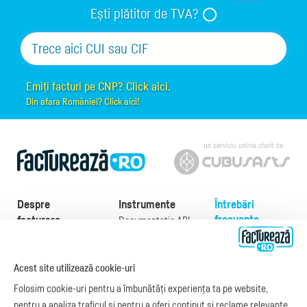
Ești plătitor de TVA?
Emiți facturi pe CNP? Click aici.
Din afara României? Click aici!
Despre
Instrumente
Întrebări
frecvente
facturare
Documentație API
Preţuri
e-Factura
Despre noi
abonamente
e-Factura Furnizori
Noutăți
Acest site utilizează cookie-uri
Exemple de facturi
e-Factura B2C
Apariții media
Model factură
Folosim cookie-uri pentru a îmbunătăți experiența ta pe website,
API e-Factura
Manual de
pentru a analiza traficul și pentru a oferi conținut și reclame relevante.
e-Transport