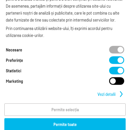
facturare
De asemenea, partajăm informații despre utilizarea site-ului cu
Integrare Stripe
Legislaţie facturi
partenerii noștri de analiză și publicitate, care le pot combina cu alte
Integrare
Facturare online
date furnizate de tine sau colectate prin intermediul serviciilor lor.
SmartFintech
blog.factureaza.ro
Integrare PrestaShop
Prin continuarea utilizării website-ului, îți exprimi acordul pentru
Integrare mobilPay
utilizarea cookie-urilor.
Ai nevoie de
Necesare
ajutor?
L-V: 09:00 - 17:00
Preferinţe
0368 409 233
office@factureaza.ro
Statistici
Marketing
Date de contact
|
Termeni și Condiții
Politica de confidențialitate
|
Cookies
Vezi detalii
Permite selecția
Copyright © 2026
S.C. Cubus Arts SRL
Termeni de utilizare
Permite toate