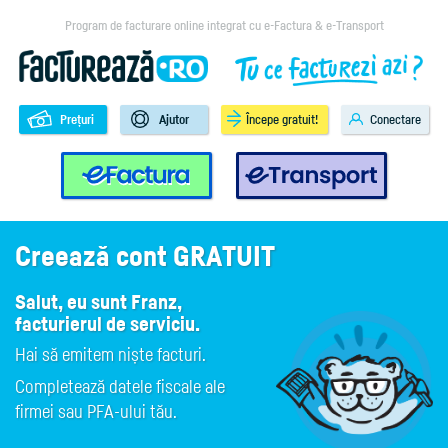
Program de facturare online integrat cu e-Factura & e-Transport
Prețuri
Ajutor
Începe gratuit!
Conectare
e-Factura
e-Transport
Creează
cont
GRATUIT
Salut, eu sunt Franz,
facturierul de serviciu.
Hai să emitem niște facturi.
Completează datele fiscale ale
firmei sau PFA-ului tău.