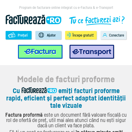
Program de facturare online integrat cu e-Factura & e-Transport
Prețuri
Ajutor
Începe gratuit!
Conectare
e-Factura
e-Transport
Modele de facturi proforme
Cu
emiţi facturi proforme
rapid, eficient şi perfect adaptat identităţii
tale vizuale
Factura proformă
este un document fără valoare fiscală cu
rol de ofertă de preț, util mai ales atunci când nu ești sigur
dacă un client va face plata.