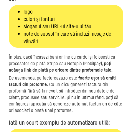
logo
culori şi fonturi
sloganul sau URL-ul site-ului tău
note de subsol în care să incluzi mesaje de
vânzări
În plus, dacă încasezi bani online cu cardul și folosești ca
procesator de plată Stripe sau Netopia (Mobilpay),
poți
adăuga link de plată pe oricare dintre proformele tale.
De asemenea, pe factureaza.ro este
foarte ușor să emiți
facturi din proforme.
Cu un click generezi factura din
proformă fără să fii nevoit să introduci din nou datele de
client, produsele sau serviciile. Și nu în ultimul rând, poți să
configurezi aplicația să genereze automat facturi ori de câte
ori asociezi o plată unei proforme.
Iată un scurt exemplu de automatizare utilă: