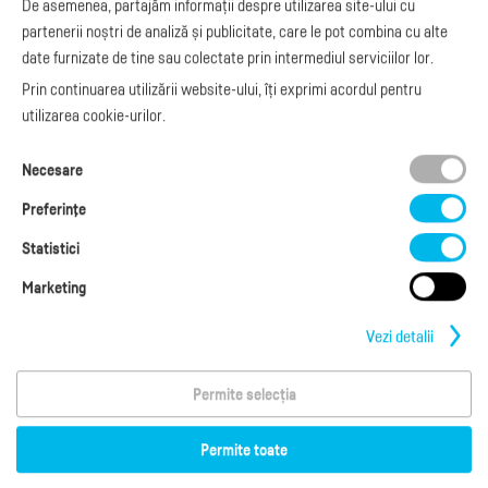
De asemenea, partajăm informații despre utilizarea site-ului cu
Integrare Stripe
Legislaţie facturi
partenerii noștri de analiză și publicitate, care le pot combina cu alte
Integrare
Facturare online
date furnizate de tine sau colectate prin intermediul serviciilor lor.
SmartFintech
blog.factureaza.ro
Integrare PrestaShop
Prin continuarea utilizării website-ului, îți exprimi acordul pentru
Integrare mobilPay
utilizarea cookie-urilor.
Ai nevoie de
Necesare
ajutor?
L-V: 09:00 - 17:00
Preferinţe
0368 409 233
office@factureaza.ro
Statistici
Marketing
Date de contact
|
Termeni și Condiții
Politica de confidențialitate
|
Cookies
Vezi detalii
Permite selecția
Copyright © 2026
S.C. Cubus Arts SRL
Termeni de utilizare
Permite toate