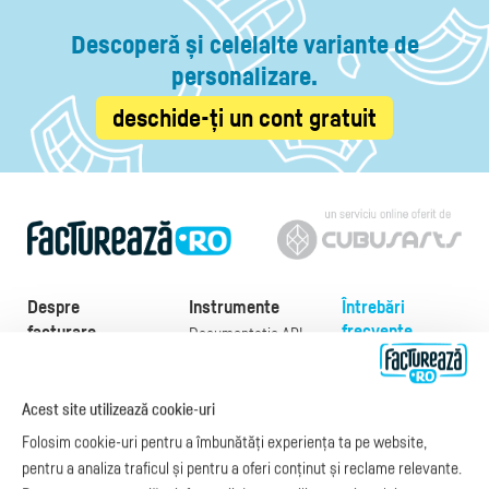
Descoperă și celelalte variante de
personalizare.
deschide-ți un cont gratuit
Despre
Instrumente
Întrebări
frecvente
facturare
Documentație API
Preţuri
e-Factura
Despre noi
abonamente
e-Factura Furnizori
Noutăți
Acest site utilizează cookie-uri
Exemple de facturi
e-Factura B2C
Apariții media
Model factură
Folosim cookie-uri pentru a îmbunătăți experiența ta pe website,
API e-Factura
Manual de
pentru a analiza traficul și pentru a oferi conținut și reclame relevante.
e-Transport
facturare